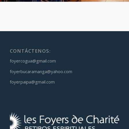
CONTÁCTENOS:
foyercogua@gmail.com
foyerbucaramanga@yahoo.com
foyerpaipa@gmail.com