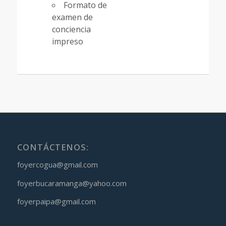
Formato de
examen de
conciencia
impreso
CONTÁCTENOS:
foyercogua@gmail.com
foyerbucaramanga@yahoo.com
foyerpaipa@gmail.com