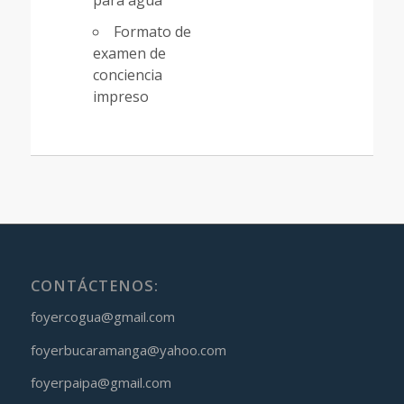
para agua
Formato de
examen de
conciencia
impreso
CONTÁCTENOS:
foyercogua@gmail.com
foyerbucaramanga@yahoo.com
foyerpaipa@gmail.com