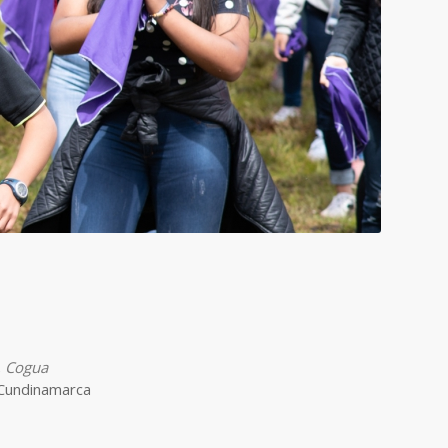
, Cogua
 Cundinamarca